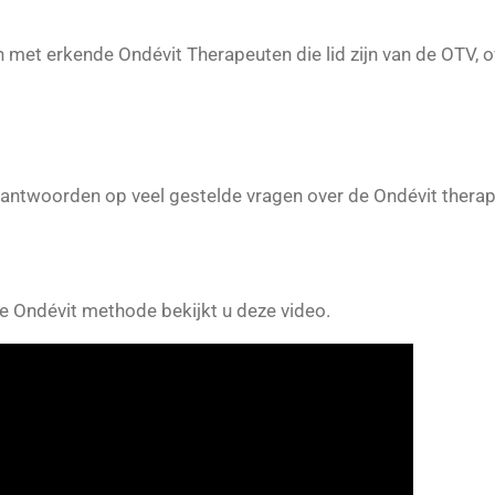
 met erkende Ondévit Therapeuten die lid zijn van de OTV, o
 antwoorden op veel gestelde vragen over de Ondévit therap
e Ondévit methode bekijkt u deze video.